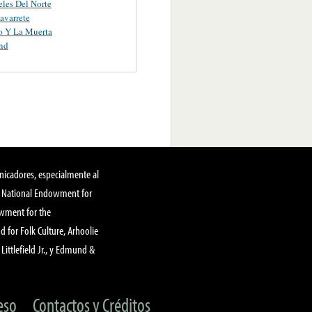
les Del Norte
avarrete
o Y La Muerta
nd
nicadores, especialmente al
, National Endowment for
owment for the
 for Folk Culture, Arhoolie
Littlefield Jr., y Edmund &
eso
Contactos y Créditos