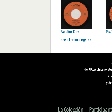
Bendito Dios
Esc
See all recordings >>
del UCLA Chicano Stu
el
y de
La Colección
Participan