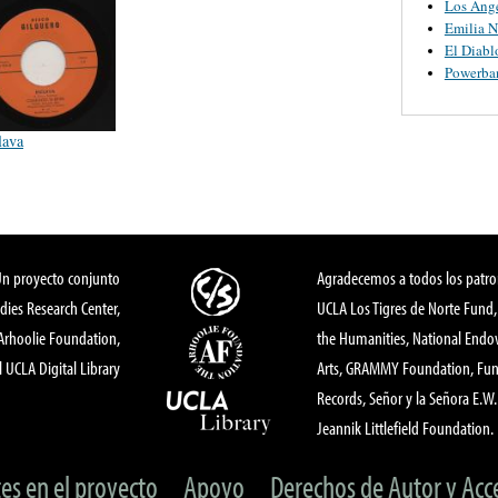
Los Ange
Emilia N
El Diabl
Powerba
lava
Un proyecto conjunto
Agradecemos a todos los patro
dies Research Center,
UCLA Los Tigres de Norte Fund
 Arhoolie Foundation,
the Humanities, National End
l UCLA Digital Library
Arts, GRAMMY Foundation, Fund
Records, Señor y la Señora E.W. 
Jeannik Littlefield Foundation.
tes en el proyecto
Apoyo
Derechos de Autor y Acc