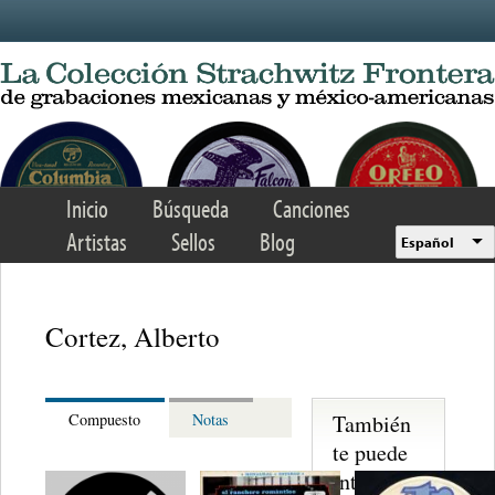
Skip to main content
Inicio
Búsqueda
Canciones
Artistas
Sellos
Blog
Español
Cortez, Alberto
También
Compuesto
Notas
te puede
interesar...