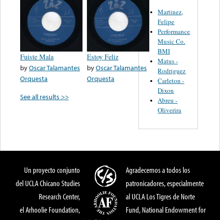
Martinez,
Felipe
Performance
Music Co.
BMI
Fuiste Mala
Estoy Feliz
Matus -
by
Oscar Talamantes
by
Oscar Talamantes
Rodriguez
Orquesta
Orquesta
Carleton -
Dixon
See all results >>
Abreu -
Oliverira
Un proyecto conjunto
Agradecemos a todos los
del UCLA Chicano Studies
patronicadores, especialmente
Research Center,
al UCLA Los Tigres de Norte
el Arhoolie Foundation,
Fund, National Endowment for