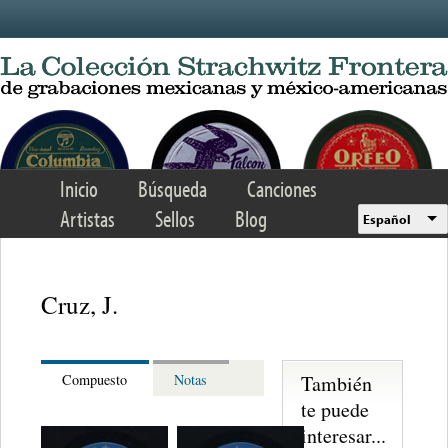
Skip to main content
Inicio
Búsqueda
Canciones
Artistas
Sellos
Blog
Español
Cruz, J.
También
Compuesto
Notas
te puede
interesar...