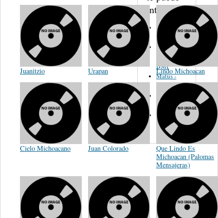
interesar...
Martinez,
Felipe
Performance
Music Co.
BMI
Juanitzio
Urapan
Lindo Michoacan
Matus -
Rodriguez
Carleton -
Dixon
Abreu -
Oliverira
Cielo Michoacano
Juan Colorado
Que Lindo Es
Michoacan (Palomas
Mensajeras)