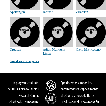
Apatzingan
Janitzio
Zirahuen
Uruapan
Adios Mariquita
Cielo Michoacano
Linda
See all recordings >>
Un proyecto conjunto
Agradecemos a todos los
del UCLA Chicano Studies
patronicadores, especialmente
Research Center,
al UCLA Los Tigres de Norte
el Arhoolie Foundation,
Fund, National Endowment for