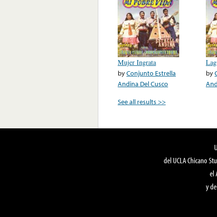
Mujer Ingrata
Lag
by
Conjunto Estrella
by
Andina Del Cusco
And
See all results >>
del UCLA Chicano Stu
el
y de