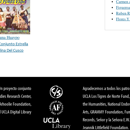
Carmen 
Figueroa
Ruben R
Flores 
una Huaypo
Conjunto Estrella
ina Del Cusco
Un proyecto conjunto
Agradecemos a todos los patro
dies Research Center,
UCLA Los Tigres de Norte Fund
 Arhoolie Foundation,
the Humanities, National End
l UCLA Digital Library
Arts, GRAMMY Foundation, Fund
Records, Señor y la Señora E.W. 
Jeannik Littlefield Foundation.