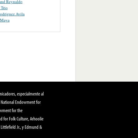
and Reynaldo
 Trio
odriguez Avila
Y Maya
nicadores, especialmente al
, National Endowment for
owment for the
 for Folk Culture, Arhoolie
Littlefield Jr., y Edmund &