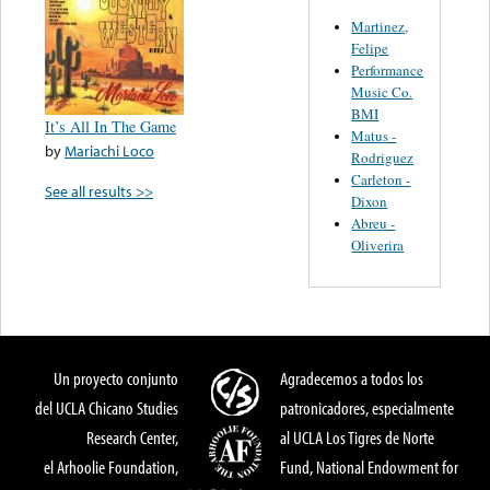
Martinez,
Felipe
Performance
Music Co.
BMI
It’s All In The Game
Matus -
by
Mariachi Loco
Rodriguez
Carleton -
See all results >>
Dixon
Abreu -
Oliverira
Un proyecto conjunto
Agradecemos a todos los
del UCLA Chicano Studies
patronicadores, especialmente
Research Center,
al UCLA Los Tigres de Norte
el Arhoolie Foundation,
Fund, National Endowment for