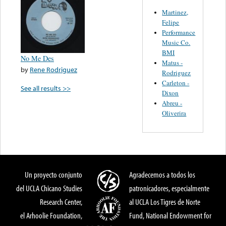
Martinez,
Felipe
Performance
Music Co.
BMI
No Me Des
Matus -
by
Rene Rodriguez
Rodriguez
Carleton -
See all results >>
Dixon
Abreu -
Oliverira
Un proyecto conjunto
Agradecemos a todos los
del UCLA Chicano Studies
patronicadores, especialmente
Research Center,
al UCLA Los Tigres de Norte
el Arhoolie Foundation,
Fund, National Endowment for