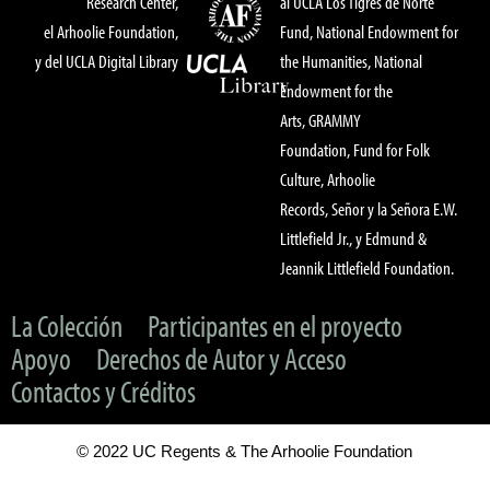
Research Center,
al UCLA Los Tigres de Norte
el Arhoolie Foundation,
Fund, National Endowment for
y del UCLA Digital Library
the Humanities, National
Endowment for the
Arts, GRAMMY
Foundation, Fund for Folk
Culture, Arhoolie
Records, Señor y la Señora E.W.
Littlefield Jr., y Edmund &
Jeannik Littlefield Foundation.
La Colección
Participantes en el proyecto
Apoyo
Derechos de Autor y Acceso
Contactos y Créditos
© 2022 UC Regents & The Arhoolie Foundation