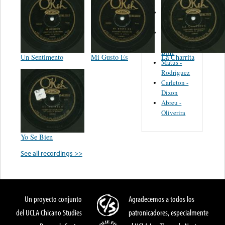
Martinez,
Felipe
Performance
Music Co.
BMI
Un Sentimento
Mi Gusto Es
La Charrita
Matus -
Rodriguez
Carleton -
Dixon
Abreu -
Oliverira
Yo Se Bien
See all recordings >>
Un proyecto conjunto
Agradecemos a todos los
del UCLA Chicano Studies
patronicadores, especialmente