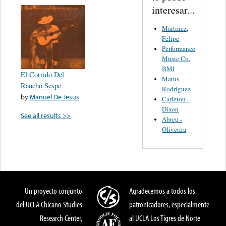
interesar...
Martinez,
Felipe
Performance
Music Co.
BMI
El Corrido Del
Matus -
Rancho Sespe
Rodriguez
by
Manuel De Jesus
Carleton -
Dixon
See all results >>
Abreu -
Oliverira
Un proyecto conjunto
Agradecemos a todos los
del UCLA Chicano Studies
patronicadores, especialmente
Research Center,
al UCLA Los Tigres de Norte