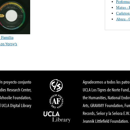
Perform
Matus - 
Carleton
Abreu - 
 Familia
Los Yorsy’s
Un proyecto conjunto
Agradecemos a todos los patro
dies Research Center,
UCLA Los Tigres de Norte Fund
 Arhoolie Foundation,
the Humanities, National End
l UCLA Digital Library
Arts, GRAMMY Foundation, Fund
Records, Señor y la Señora E.W. 
Jeannik Littlefield Foundation.