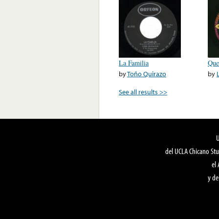
La Familia
Que
by
Toño Quirazo
by
See all results >>
del UCLA Chicano Stu
el
y de