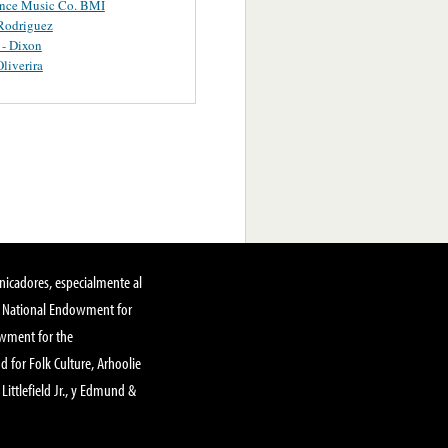
ance Music Co. BMI
Rodriguez
 - Dixon
Oliverira
nicadores, especialmente al
, National Endowment for
owment for the
 for Folk Culture, Arhoolie
Littlefield Jr., y Edmund &