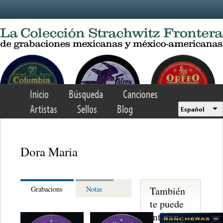
Skip to main content
Inicio
Búsqueda
Canciones
Artistas
Sellos
Blog
Español
Dora Maria
También
Grabacions
Notas
te puede
interesar...