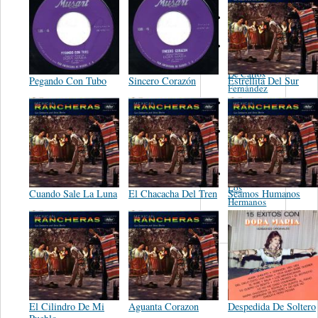
Torreon y
Dora
Los
Fantasticos
De Carlos
Pegando Con Tubo
Sincero Corazón
Estrellita Del Sur
Fernández
Benjamin
Felix
El Mariachi
Azteca De
Gil Soledad
Conjunto
Los
Cuando Sale La Luna
El Chacacha Del Tren
Seamos Humanos
Hermanos
Sanchez
El Cilindro De Mi
Aguanta Corazon
Despedida De Soltero