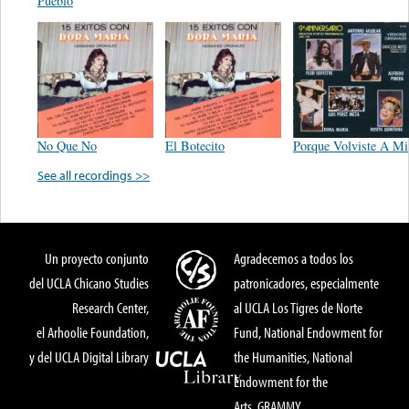
Pueblo
No Que No
El Botecito
Porque Volviste A Mi
See all recordings >>
Un proyecto conjunto
Agradecemos a todos los
del UCLA Chicano Studies
patronicadores, especialmente
Research Center,
al UCLA Los Tigres de Norte
el Arhoolie Foundation,
Fund, National Endowment for
y del UCLA Digital Library
the Humanities, National
Endowment for the
Arts, GRAMMY