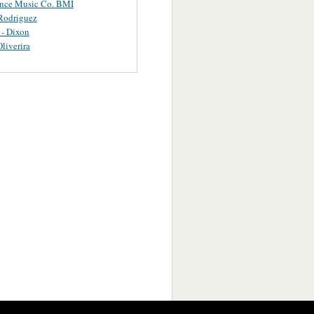
ance Music Co. BMI
Rodriguez
 - Dixon
Oliverira