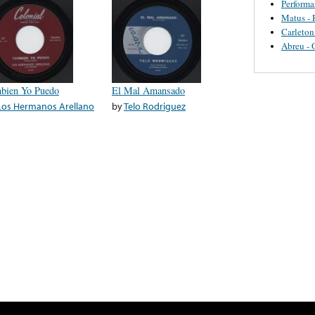
Perform
Matus - 
Carleton
Abreu - 
bien Yo Puedo
El Mal Amansado
Los Hermanos Arellano
by
Telo Rodriguez