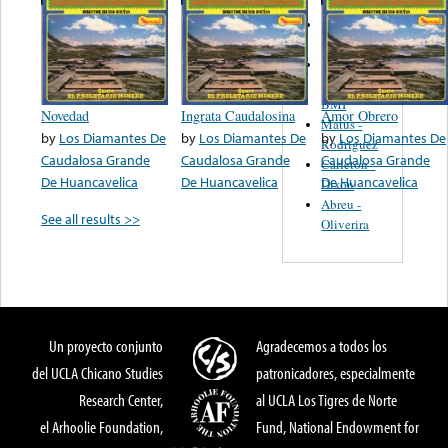
Martinez,
Felipe
Performance
Music Co.
BMI
Novedad
Ingrata Caudalosina
Amor Obrero
Matus -
by
Los Diamantes De
by
Los Diamantes De
by
Los Diamantes De
Rodriguez
Caudalosa Grande
Caudalosa Grande
Caudalosa Grande
Carleton -
De Huancavelica
De Huancavelica
De Huancavelica
Dixon
Abreu -
See all results >>
Oliverira
Un proyecto conjunto
Agradecemos a todos los
del UCLA Chicano Studies
patronicadores, especialmente
Research Center,
al UCLA Los Tigres de Norte
el Arhoolie Foundation,
Fund, National Endowment for