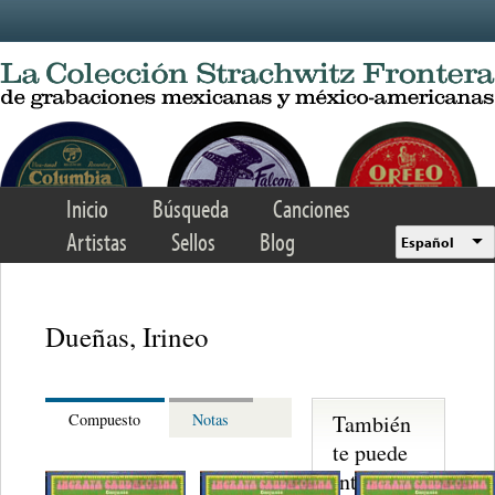
Skip to main content
Inicio
Búsqueda
Canciones
Artistas
Sellos
Blog
Español
Dueñas, Irineo
También
Compuesto
Notas
te puede
interesar...