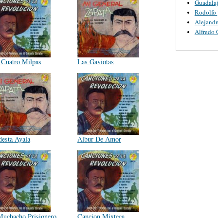
Guadalaj
Rodolfo 
Alejandr
Alfredo 
 Cuatro Milpas
Las Gaviotas
esta Ayala
Albur De Amor
Muchacho Prisionero
Cancion Mixteca