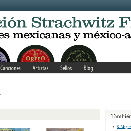
Canciones
Artistas
Sellos
Blog
s
También 
S. Migue