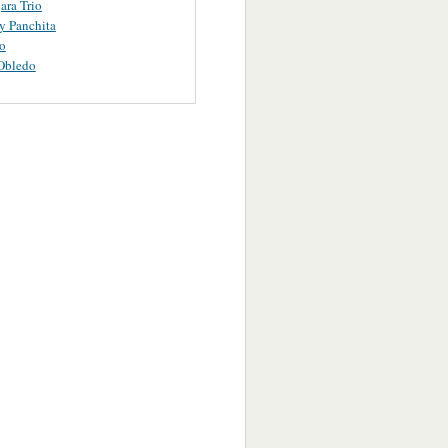
ara Trio
y Panchita
o
Obledo