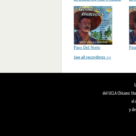
Paso Del Norte
Paj
See all recordings >>
del UCLA Chicano Stu
el
y de