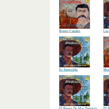
Benito Canales
Las
Es Imposible
Mod
El Buque De Mas Potencia
El 