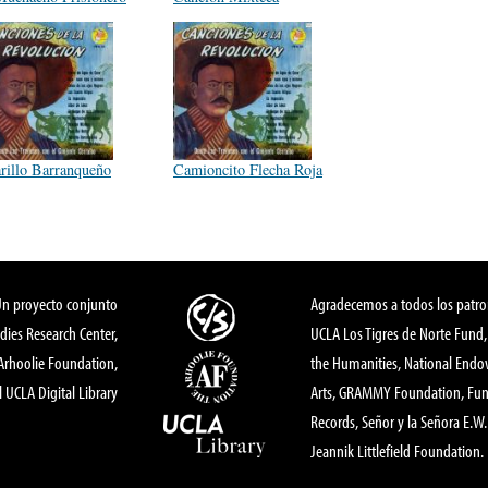
arillo Barranqueño
Camioncito Flecha Roja
Un proyecto conjunto
Agradecemos a todos los patro
dies Research Center,
UCLA Los Tigres de Norte Fund
 Arhoolie Foundation,
the Humanities, National End
l UCLA Digital Library
Arts, GRAMMY Foundation, Fund
Records, Señor y la Señora E.W. 
Jeannik Littlefield Foundation.