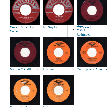
Martinez,
Felipe
Performance
Music Co.
BMI
Cuando Viene La
No Soy Feliz
unknown title
Matus -
Noche
Rodriguez
Carleton -
Dixon
Abreu -
Oliverira
Mexico Y California
Hay Amor
Columpiando Cumbia