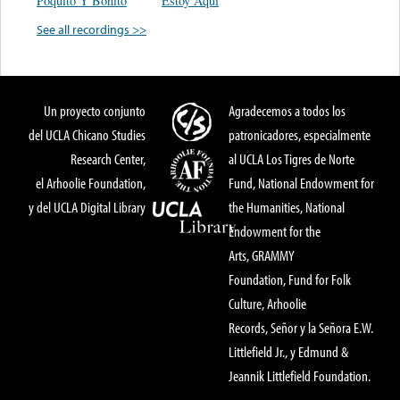
Poquito Y Bonito
Estoy Aqui
See all recordings >>
Un proyecto conjunto
Agradecemos a todos los
del UCLA Chicano Studies
patronicadores, especialmente
Research Center,
al UCLA Los Tigres de Norte
el Arhoolie Foundation,
Fund, National Endowment for
y del UCLA Digital Library
the Humanities, National
Endowment for the
Arts, GRAMMY
Foundation, Fund for Folk
Culture, Arhoolie
Records, Señor y la Señora E.W.
Littlefield Jr., y Edmund &
Jeannik Littlefield Foundation.