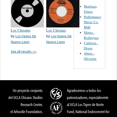
Martinez,
Felipe
Performance
Music Co.
BMI
Los Chismes
Los Chismes
Matus -
by
Los Vagos De
by
Los Vagos De
Rodriguez
Nuevo Leon
Nuevo Leon
Carleton -
Dixon
See all results >>
Abreu -
Oliverira
Un proyecto conjunto
Agradecemos a todos los
del UCLA Chicano Studies
patronicadores, especialmente
Research Center,
al UCLA Los Tigres de Norte
el Arhoolie Foundation,
Fund, National Endowment for