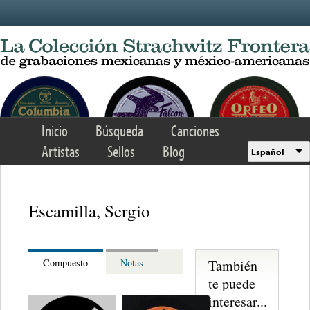
Skip to main content
Inicio
Búsqueda
Canciones
Artistas
Sellos
Blog
Español
Escamilla, Sergio
También
Compuesto
Notas
te puede
interesar...