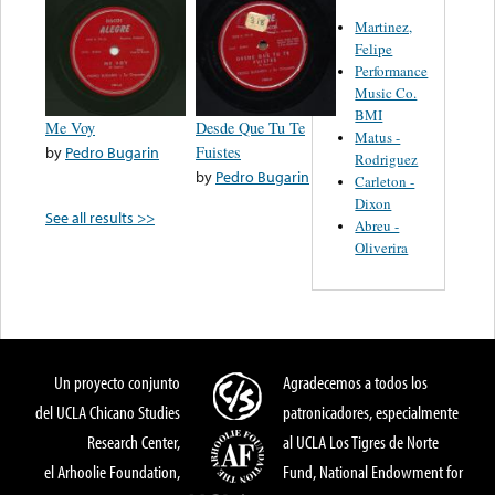
Martinez,
Felipe
Performance
Music Co.
BMI
Me Voy
Desde Que Tu Te
Matus -
by
Pedro Bugarin
Fuistes
Rodriguez
by
Pedro Bugarin
Carleton -
Dixon
See all results >>
Abreu -
Oliverira
Un proyecto conjunto
Agradecemos a todos los
del UCLA Chicano Studies
patronicadores, especialmente
Research Center,
al UCLA Los Tigres de Norte
el Arhoolie Foundation,
Fund, National Endowment for