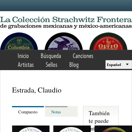
Skip to main content
Inicio
Búsqueda
Canciones
Artistas
Sellos
Blog
Español
Estrada, Claudio
También
Compuesto
Notas
te puede
interesar...