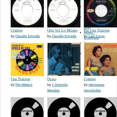
Martinez,
Felipe
Performance
Music Co.
BMI
Contigo
Otra Vez Lo Mismo
Por Una Traición
Matus -
by
Claudio Estrada
by
Claudio Estrada
by
Lalo Casas
Rodriguez
Carleton -
Dixon
Abreu -
Oliverira
Una Traicion
Ocaso
Contigo
by
Trio México
by
J. Antonio
by
Hermanas
Mendez
Hernández