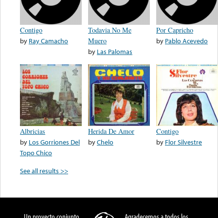
Contigo
Todavia No Me
Por Capricho
by
Ray Camacho
Muero
by
Pablo Acevedo
by
Las Palomas
Albricias
Herida De Amor
Contigo
by
Los Gorriones Del
by
Chelo
by
Flor Silvestre
Topo Chico
See all results >>
Un proyecto conjunto
Agradecemos a todos los