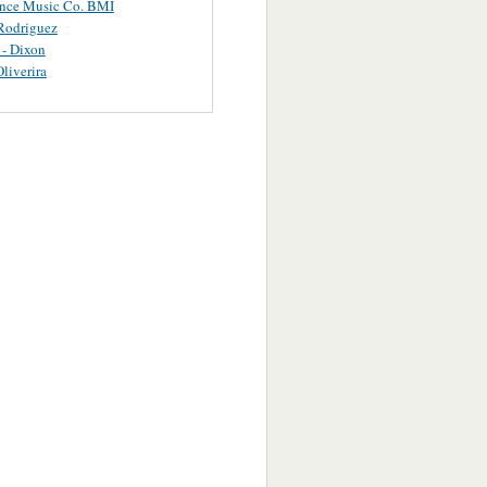
ance Music Co. BMI
Rodriguez
 - Dixon
Oliverira