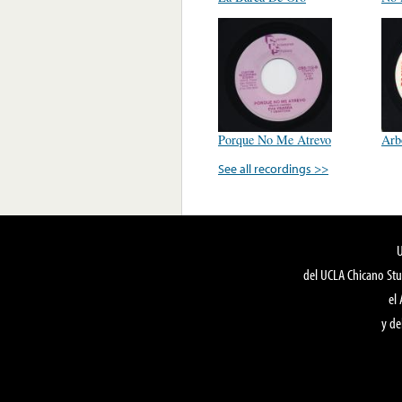
Porque No Me Atrevo
Arb
See all recordings >>
del UCLA Chicano Stu
el
y de