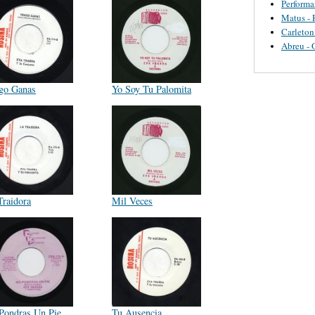
Perform
Matus - 
Carleton
Abreu - 
go Ganas
Yo Soy Tu Palomita
Traidora
Mil Veces
Pondras Un Pie
Tu Ausencia