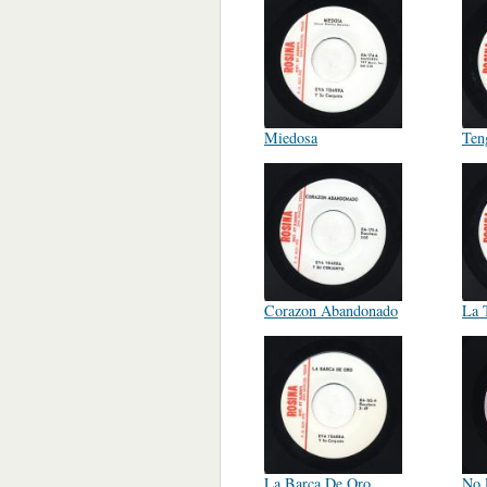
Miedosa
Ten
Corazon Abandonado
La 
La Barca De Oro
No 