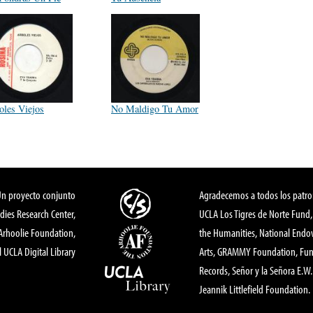
oles Viejos
No Maldigo Tu Amor
Un proyecto conjunto
Agradecemos a todos los patro
dies Research Center,
UCLA Los Tigres de Norte Fund
 Arhoolie Foundation,
the Humanities, National End
l UCLA Digital Library
Arts, GRAMMY Foundation, Fund
Records, Señor y la Señora E.W. 
Jeannik Littlefield Foundation.