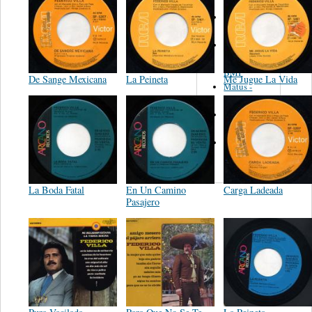
Martinez,
Felipe
Performance
Music Co.
BMI
De Sange Mexicana
La Peineta
Me Jugue La Vida
Matus -
Rodriguez
Carleton -
Dixon
Abreu -
Oliverira
La Boda Fatal
En Un Camino
Carga Ladeada
Pasajero