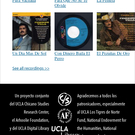
Pura Vacilada
Para Que No Se Te
La Peineta
Olvide
Un Dia Mas De Sol
Con Dinero Baila El
El Pezuñas De Oro
Perro
See all recordings >>
Un proyecto conjunto
Agradecemos a todos los
del UCLA Chicano Studies
patronicadores, especialmente
Research Center,
al UCLA Los Tigres de Norte
el Arhoolie Foundation,
Fund, National Endowment for
y del UCLA Digital Library
the Humanities, National