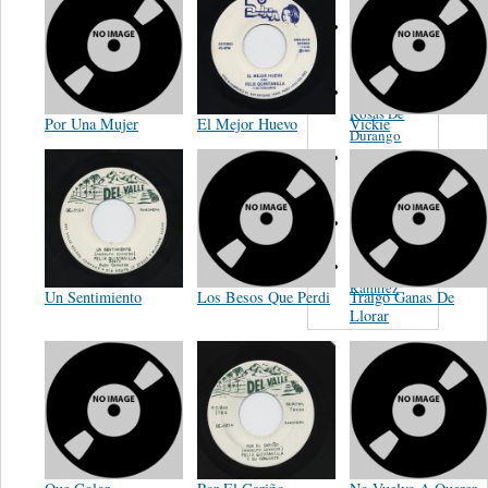
Los Estrellas
De
Monterrey
Las Dos
Rosas De
Por Una Mujer
El Mejor Huevo
Vickie
Durango
Los
Hermanos
Ruiz
Luis G.
Roldan
Hermanos
Ramirez
Un Sentimiento
Los Besos Que Perdi
Traigo Ganas De
Llorar