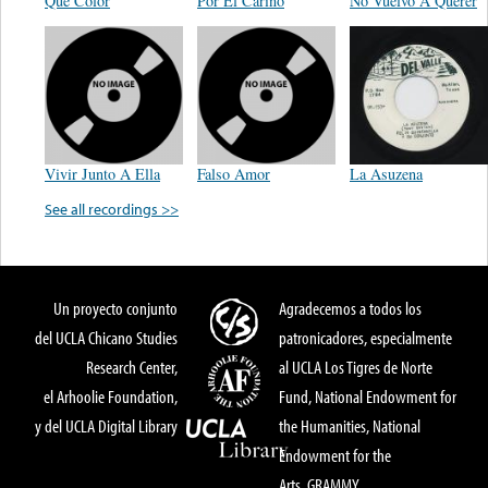
Que Color
Por El Cariño
No Vuelvo A Querer
Vivir Junto A Ella
Falso Amor
La Asuzena
See all recordings >>
Un proyecto conjunto
Agradecemos a todos los
del UCLA Chicano Studies
patronicadores, especialmente
Research Center,
al UCLA Los Tigres de Norte
el Arhoolie Foundation,
Fund, National Endowment for
y del UCLA Digital Library
the Humanities, National
Endowment for the
Arts, GRAMMY