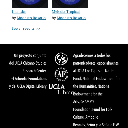
Una Idea
Melodia Tropical
by
Modesto Rosario
by
Modesto Rosario
See all results >>
Un proyecto conjunto
Agradecemos a todos los
del UCLA Chicano Studies
patronicadores, especialmente
Research Center,
al UCLA Los Tigres de Norte
el Arhoolie Foundation,
Fund, National Endowment for
y del UCLA Digital Library
the Humanities, National
Endowment for the
Arts, GRAMMY
Foundation, Fund for Folk
Culture, Arhoolie
Records, Señor y la Señora E.W.