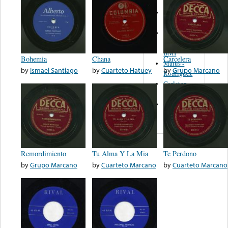
Martinez,
Felipe
Performance
Music Co.
BMI
Bohemia
Chana
Carcelera
Matus -
by
Ismael Santiago
by
Cuarteto Hatuey
by
Grupo Marcano
Rodriguez
Carleton -
Dixon
Abreu -
Oliverira
Remordimiento
Tu Alma Y La Mia
Te Perdono
by
Grupo Marcano
by
Cuarteto Marcano
by
Cuarteto Marcano