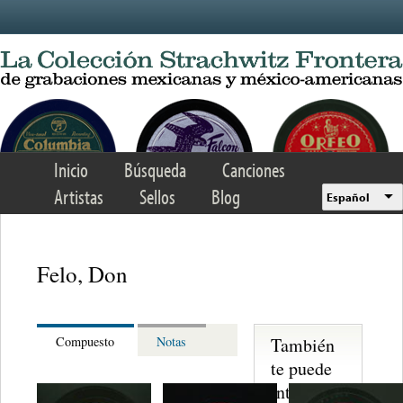
Skip to main content
Inicio
Búsqueda
Canciones
Artistas
Sellos
Blog
Español
Felo, Don
También
Compuesto
Notas
te puede
interesar...