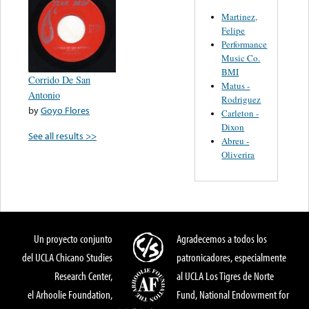
Martinez,
Felipe
Performance
Music Co.
BMI
Corrido De San
Matus -
Antonio
Rodriguez
by
Goyo Flores
Carleton -
Dixon
See all results >>
Abreu -
Oliverira
Un proyecto conjunto
Agradecemos a todos los
del UCLA Chicano Studies
patronicadores, especialmente
Research Center,
al UCLA Los Tigres de Norte
el Arhoolie Foundation,
Fund, National Endowment for