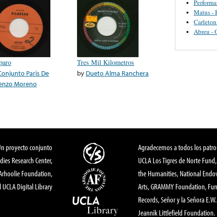
Perform
Matus - 
Carleton
Abreu - 
aro
Tres Mil Kilometros
Conjunto Paris De
by
Dueto Alma Ranchera
enzo Moreno
Un proyecto conjunto
Agradecemos a todos los patro
dies Research Center,
UCLA Los Tigres de Norte Fund
 Arhoolie Foundation,
the Humanities, National End
l UCLA Digital Library
Arts, GRAMMY Foundation, Fund
Records, Señor y la Señora E.W. 
Jeannik Littlefield Foundation.