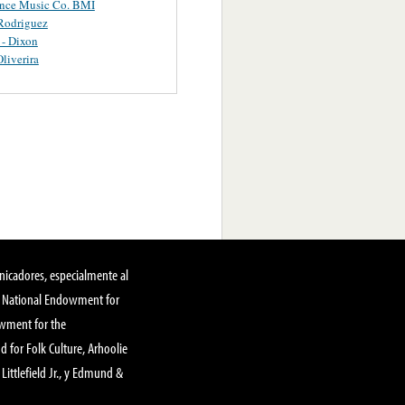
ance Music Co. BMI
Rodriguez
 - Dixon
Oliverira
nicadores, especialmente al
, National Endowment for
owment for the
 for Folk Culture, Arhoolie
Littlefield Jr., y Edmund &