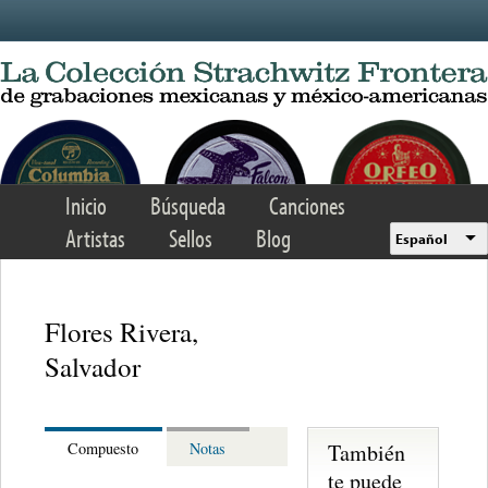
Skip to main content
Inicio
Búsqueda
Canciones
Artistas
Sellos
Blog
Español
Flores Rivera,
Salvador
También
Compuesto
Notas
te puede