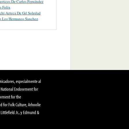
asticos De Carlos Fernández
 Felix
chi Azteca De Gil Soledad
o Los Hermanos Sanchez
nicadores, especialmente al
, National Endowment for
owment for the
 for Folk Culture, Arhoolie
Littlefield Jr., y Edmund &