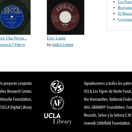
Los Fant
Benjamin
El Maria
Conjunt
ero Una Novia...
Eres Linda
Aurora Y Fierro
by
Isidro Lopez
Un proyecto conjunto
Agradecemos a todos los patro
dies Research Center,
UCLA Los Tigres de Norte Fund
 Arhoolie Foundation,
the Humanities, National End
l UCLA Digital Library
Arts, GRAMMY Foundation, Fund
Records, Señor y la Señora E.W. 
Jeannik Littlefield Foundation.