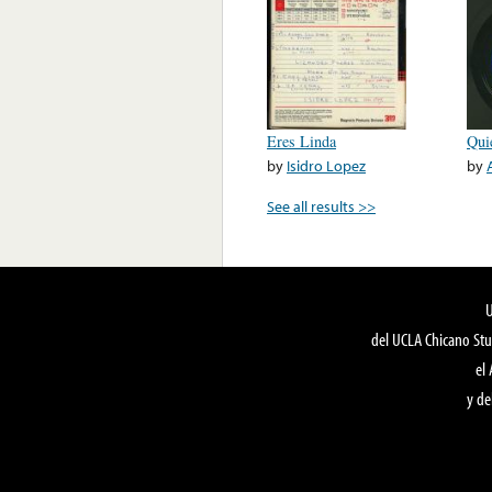
Eres Linda
Qui
by
Isidro Lopez
by
See all results >>
del UCLA Chicano Stu
el
y de