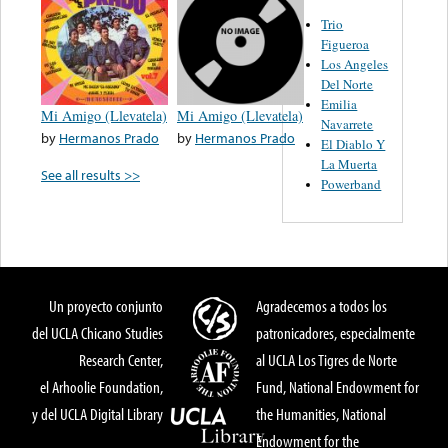
Trio
Figueroa
Los Angeles
Del Norte
Emilia
Mi Amigo (Llevatela)
Mi Amigo (Llevatela)
Navarrete
by
Hermanos Prado
by
Hermanos Prado
El Diablo Y
La Muerta
See all results >>
Powerband
Un proyecto conjunto
Agradecemos a todos los
del UCLA Chicano Studies
patronicadores, especialmente
Research Center,
al UCLA Los Tigres de Norte
el Arhoolie Foundation,
Fund, National Endowment for
y del UCLA Digital Library
the Humanities, National
Endowment for the