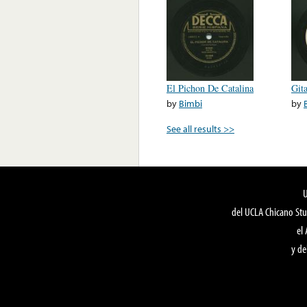
El Pichon De Catalina
Git
by
Bimbi
by
See all results >>
del UCLA Chicano Stu
el
y de