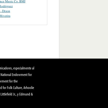
ance Music Co. BMI
Rodriguez
 - Dixon
Oliverira
nicadores, especialmente al
, National Endowment for
owment for the
 for Folk Culture, Arhoolie
Littlefield Jr., y Edmund &