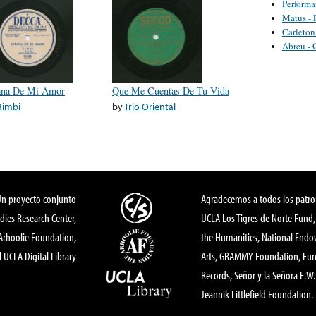
Perform
Matus - 
Carleton
Abreu - 
ana De Mi Amor
Que Me Cuentas De Tu Vida
Bimbi
by
Trio Oriental
Un proyecto conjunto
Agradecemos a todos los patro
dies Research Center,
UCLA Los Tigres de Norte Fund
 Arhoolie Foundation,
the Humanities, National End
l UCLA Digital Library
Arts, GRAMMY Foundation, Fund
Records, Señor y la Señora E.W. 
Jeannik Littlefield Foundation.