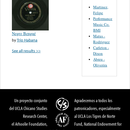
Martinez,
Felipe
Performance
Music Co.
BMI
Negro Bengué
Matus -
by
Trio Habana
Rodriguez
Carleton -
See all results >>
Dixon
Abreu -
Oliverira
Un proyecto conjunto
Agradecemos a todos los
del UCLA Chicano Studies
patronicadores, especialmente
Research Center,
al UCLA Los Tigres de Norte
el Arhoolie Foundation,
Fund, National Endowment for