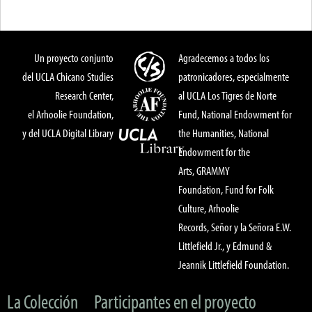
Un proyecto conjunto
Agradecemos a todos los
del UCLA Chicano Studies
patronicadores, especialmente
Research Center,
al UCLA Los Tigres de Norte
el Arhoolie Foundation,
Fund, National Endowment for
y del UCLA Digital Library
the Humanities, National
Endowment for the
Arts, GRAMMY
Foundation, Fund for Folk
Culture, Arhoolie
Records, Señor y la Señora E.W.
Littlefield Jr., y Edmund &
Jeannik Littlefield Foundation.
La Colección
Participantes en el proyecto