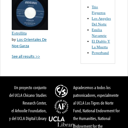
Trio
Figueroa
Los Angeles
Del Norte
Emilia
Estrellita
Navarrete
by
Los Orientales De
El Diablo Y
Noe Garza
La Muerta
Powerband
See all results >>
Un proyecto conjunto
Agradecemos a todos los
del UCLA Chicano Studies
patronicadores, especialmente
Research Center,
al UCLA Los Tigres de Norte
el Arhoolie Foundation,
Fund, National Endowment for
y del UCLA Digital Library
the Humanities, National
Endowment for the