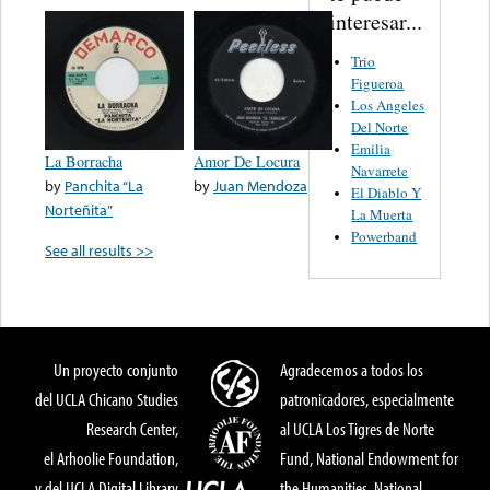
interesar...
Trio
Figueroa
Los Angeles
Del Norte
Emilia
La Borracha
Amor De Locura
Navarrete
by
Panchita “La
by
Juan Mendoza
El Diablo Y
Norteñita”
La Muerta
Powerband
See all results >>
Un proyecto conjunto
Agradecemos a todos los
del UCLA Chicano Studies
patronicadores, especialmente
Research Center,
al UCLA Los Tigres de Norte
el Arhoolie Foundation,
Fund, National Endowment for
y del UCLA Digital Library
the Humanities, National