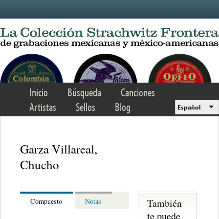
Skip to main content
Inicio
Búsqueda
Canciones
Artistas
Sellos
Blog
Español
Garza Villareal,
Chucho
También
Compuesto
Notas
te puede