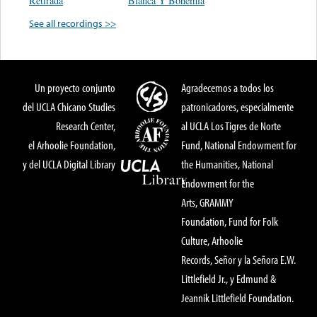
Retirada
Blanca Y Bohemia
See all recordings >>
Un proyecto conjunto
Agradecemos a todos los
del UCLA Chicano Studies
patronicadores, especialmente
Research Center,
al UCLA Los Tigres de Norte
el Arhoolie Foundation,
Fund, National Endowment for
y del UCLA Digital Library
the Humanities, National
Endowment for the
Arts, GRAMMY
Foundation, Fund for Folk
Culture, Arhoolie
Records, Señor y la Señora E.W.
Littlefield Jr., y Edmund &
Jeannik Littlefield Foundation.