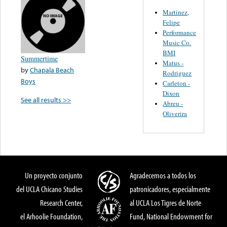
Martinez,
Felipe
Performance
Music Co.
BMI
Summertime
Matus -
by
Chapala Beach
Rodriguez
Boys
Carleton -
Dixon
See all results >>
Abreu -
Oliverira
Un proyecto conjunto
Agradecemos a todos los
del UCLA Chicano Studies
patronicadores, especialmente
Research Center,
al UCLA Los Tigres de Norte
el Arhoolie Foundation,
Fund, National Endowment for