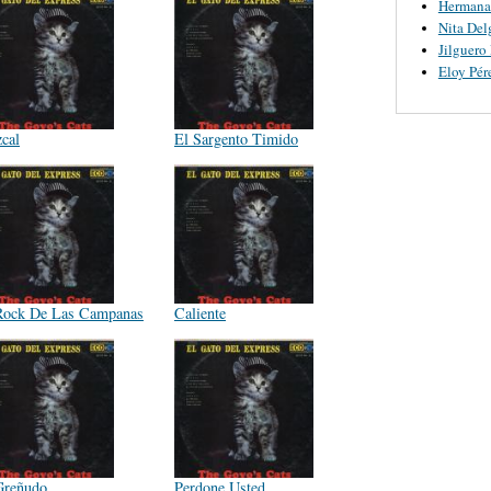
Hermana
Nita Del
Jilguero
Eloy Pér
cal
El Sargento Timido
Rock De Las Campanas
Caliente
Greñudo
Perdone Usted