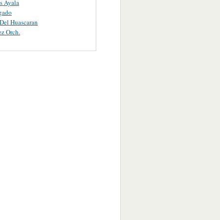
s Ayala
gado
 Del Huascaran
ez Orch.