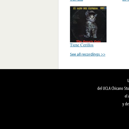
Tiene Cerillos
See all recordings >>
del UCLA Chicano Stu
el
y de