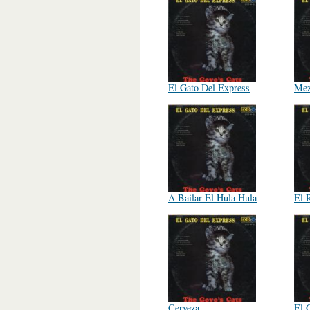
El Gato Del Express
Mez
A Bailar El Hula Hula
El 
Cerveza
El 