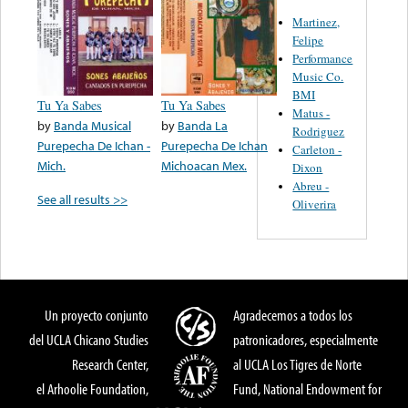
Martinez,
Felipe
Performance
Music Co.
BMI
Tu Ya Sabes
Tu Ya Sabes
Matus -
by
Banda Musical
by
Banda La
Rodriguez
Purepecha De Ichan -
Purepecha De Ichan
Carleton -
Mich.
Michoacan Mex.
Dixon
Abreu -
See all results >>
Oliverira
Un proyecto conjunto
Agradecemos a todos los
del UCLA Chicano Studies
patronicadores, especialmente
Research Center,
al UCLA Los Tigres de Norte
el Arhoolie Foundation,
Fund, National Endowment for