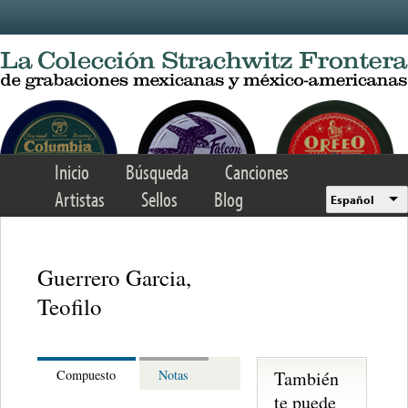
Skip to main content
Inicio
Búsqueda
Canciones
Artistas
Sellos
Blog
Español
Guerrero Garcia,
Teofilo
También
Compuesto
Notas
te puede