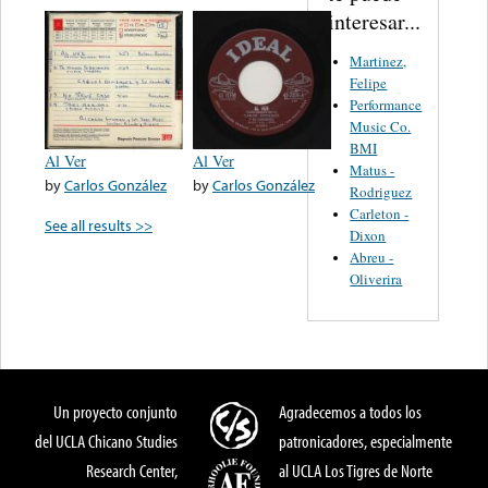
interesar...
Martinez,
Felipe
Performance
Music Co.
BMI
Al Ver
Al Ver
Matus -
by
Carlos González
by
Carlos González
Rodriguez
Carleton -
See all results >>
Dixon
Abreu -
Oliverira
Un proyecto conjunto
Agradecemos a todos los
del UCLA Chicano Studies
patronicadores, especialmente
Research Center,
al UCLA Los Tigres de Norte