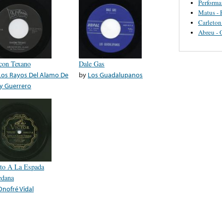
Perform
Matus - 
Carleton
Abreu - 
con Texano
Dale Gas
Los Rayos Del Alamo De
by
Los Guadalupanos
y Guerrero
to A La Espada
edana
Onofré Vidal