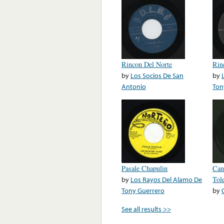
Rincon Del Norte
Rin
by
Los Socios De San
by
Antonio
Ton
Pasale Chapulin
Can
by
Los Rayos Del Alamo De
Tol
Tony Guerrero
by
See all results >>