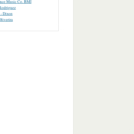
ance Music Co. BMI
Rodriguez
 - Dixon
Oliverira