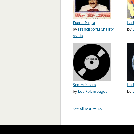
Puerta Negra
La 
by
Francisco “El Charro”
by
Avitia
Son Habladas
La 
by
Los Relampagos
by
See all results >>