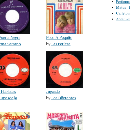
Perform
Matus - 
Carleton
Abreu - 
Puerta Negra
Poco A Poquito
Irma Serrano
by
Las Perlitas
 Habladas
Jugando
Lupe Mejia
by
Los Diferentes