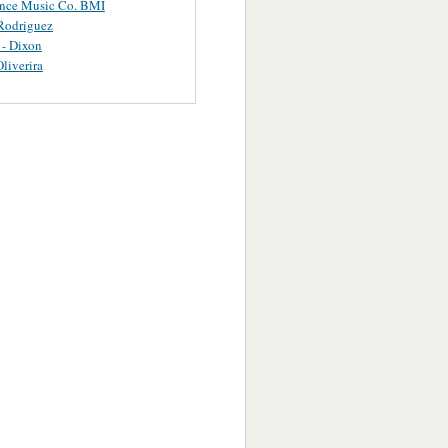
ance Music Co. BMI
Rodriguez
 - Dixon
Oliverira