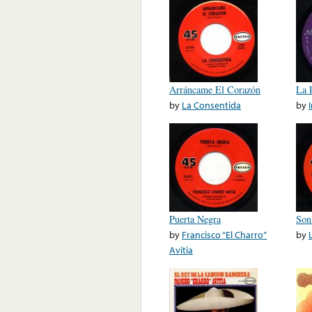
Arráncame El Corazón
La 
by
La Consentida
by
Puerta Negra
Son
by
Francisco “El Charro”
by
Avitia