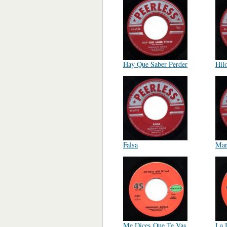
Hay Que Saber Perder
Hil
Falsa
Mar
Me Dices Que Te Vas
La 