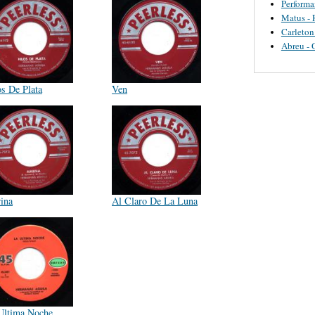
Perform
Matus - 
Carleton
Abreu - 
os De Plata
Ven
ina
Al Claro De La Luna
Ultima Noche