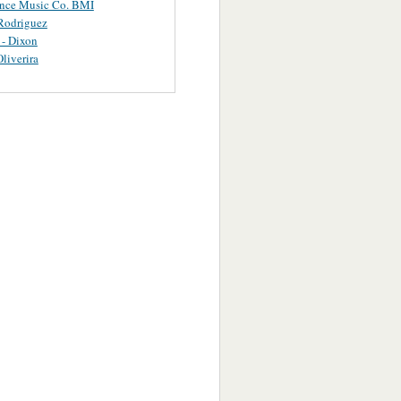
ance Music Co. BMI
Rodriguez
 - Dixon
Oliverira