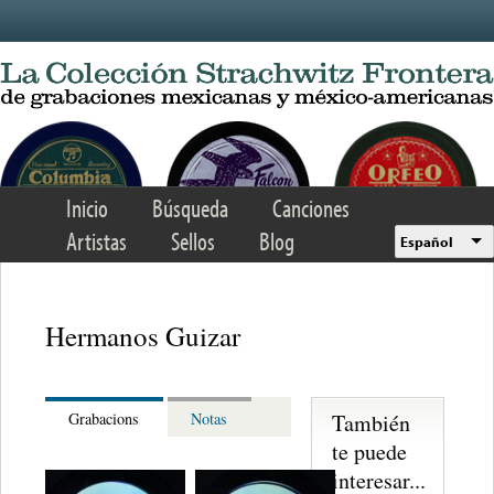
Skip to main content
Inicio
Búsqueda
Canciones
Artistas
Sellos
Blog
Español
Hermanos Guizar
También
Grabacions
Notas
te puede
interesar...