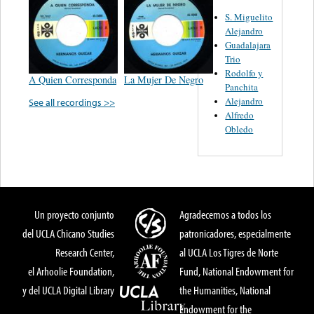
S. Miguelito
Alejandro
Guadalajara
Trio
Rodolfo y
A Quien Corresponda
La Mujer De Negro
Panchita
Alejandro
See all recordings >>
Alfredo
Obledo
Un proyecto conjunto
Agradecemos a todos los
del UCLA Chicano Studies
patronicadores, especialmente
Research Center,
al UCLA Los Tigres de Norte
el Arhoolie Foundation,
Fund, National Endowment for
y del UCLA Digital Library
the Humanities, National
Endowment for the