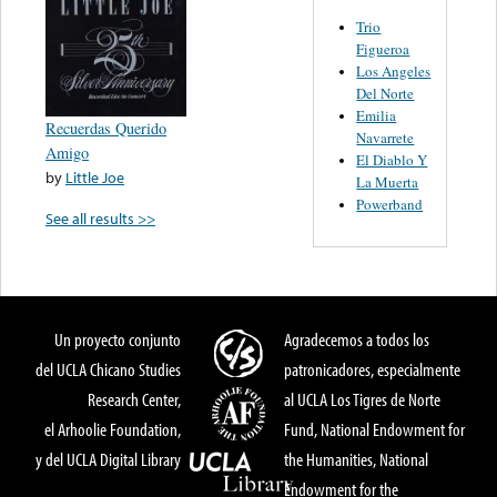
Trio
Figueroa
Los Angeles
Del Norte
Emilia
Recuerdas Querido
Navarrete
Amigo
El Diablo Y
by
Little Joe
La Muerta
Powerband
See all results >>
Un proyecto conjunto
Agradecemos a todos los
del UCLA Chicano Studies
patronicadores, especialmente
Research Center,
al UCLA Los Tigres de Norte
el Arhoolie Foundation,
Fund, National Endowment for
y del UCLA Digital Library
the Humanities, National
Endowment for the