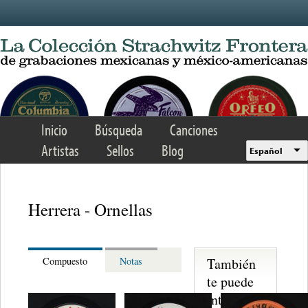
Skip to main content
Inicio
Búsqueda
Canciones
Artistas
Sellos
Blog
Español
Herrera - Ornellas
También
Compuesto
Notas
te puede
interesar...