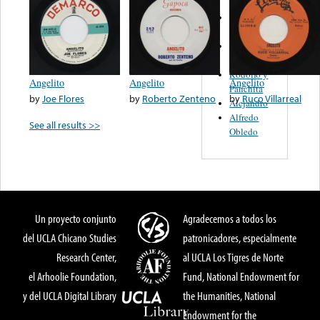
S. Miguelito
Alejandro
Guadalajara
Trio
Rodolfo y
Angelito
Angelito
Angelito
Panchita
by
Joe Flores
by
Roberto Zenteno
by
Ruco Villarreal
Alejandro
Alfredo
See all results >>
Obledo
Un proyecto conjunto
Agradecemos a todos los
del UCLA Chicano Studies
patronicadores, especialmente
Research Center,
al UCLA Los Tigres de Norte
el Arhoolie Foundation,
Fund, National Endowment for
y del UCLA Digital Library
the Humanities, National
Endowment for the