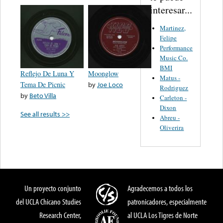
interesar...
Martinez,
Felipe
Performance
Music Co.
BMI
Reflejo De Luna Y
Moonglow
Matus -
Tema De Picnic
by
Joe Loco
Rodriguez
by
Beto Villa
Carleton -
Dixon
See all results >>
Abreu -
Oliverira
Un proyecto conjunto
Agradecemos a todos los
del UCLA Chicano Studies
patronicadores, especialmente
Research Center,
al UCLA Los Tigres de Norte