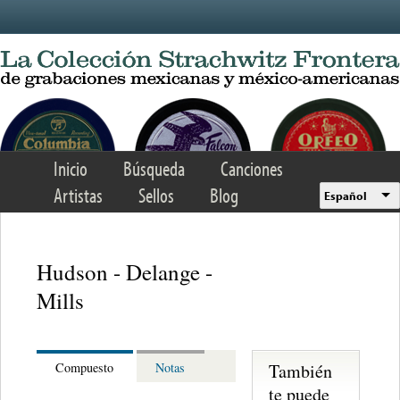
Skip to main content
Inicio
Búsqueda
Canciones
Artistas
Sellos
Blog
Español
Hudson - Delange -
Mills
También
Compuesto
Notas
te puede