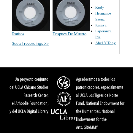
Rudy
Hermanos
Saenz
Karaya
Esperanza
Ratitos
Despues De Muerto
Iris
Abel Y Tony
See all recordings >>
Un proyecto conjunto
Agradecemos a todos los
del UCLA Chicano Studies
patronicadores, especialmente
Research Center,
al UCLA Los Tigres de Norte
el Arhoolie Foundation,
Fund, National Endowment for
y del UCLA Digital Library
the Humanities, National
Endowment for the
Arts, GRAMMY