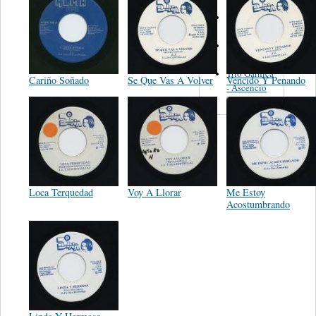
Adelina
García
Arturo
Vásquez
Trio Garnica
Cariño Soñado
Se Que Vas A Volver
Vencido Y Penando
- Ascencio
Loca Terquedad
Voy A Llorar
Me Estoy
Acostumbrando