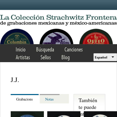
Skip to main content
Inicio
Búsqueda
Canciones
Artistas
Sellos
Blog
Español
J.J.
También
Grabacions
Notas
te puede
interesar...