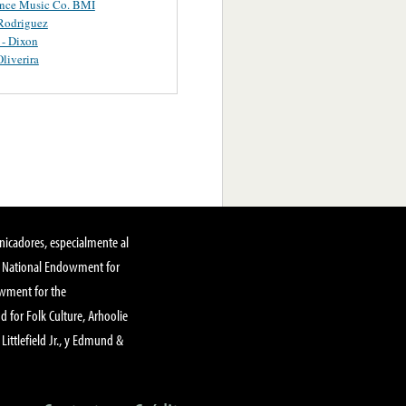
ance Music Co. BMI
Rodriguez
 - Dixon
Oliverira
nicadores, especialmente al
, National Endowment for
owment for the
 for Folk Culture, Arhoolie
Littlefield Jr., y Edmund &