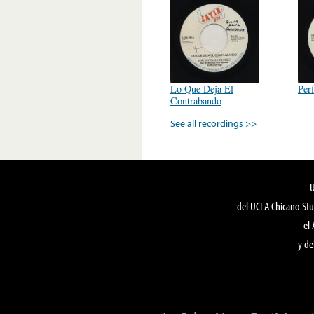
Lo Que Deja El
Perf
Contrabando
See all recordings >>
del UCLA Chicano Stu
el
y de