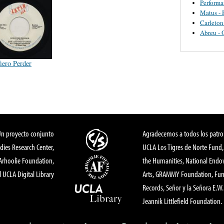
Perform
Matus - 
Carleton
Abreu - 
iero Perder
Un proyecto conjunto
Agradecemos a todos los patro
dies Research Center,
UCLA Los Tigres de Norte Fund
 Arhoolie Foundation,
the Humanities, National End
l UCLA Digital Library
Arts, GRAMMY Foundation, Fund
Records, Señor y la Señora E.W. 
Jeannik Littlefield Foundation.