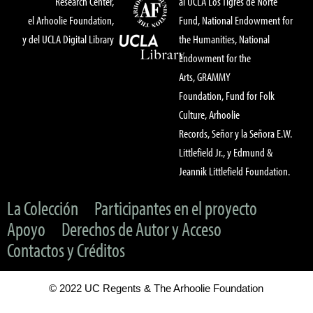
Research Center,
al UCLA Los Tigres de Norte
el Arhoolie Foundation,
Fund, National Endowment for
y del UCLA Digital Library
the Humanities, National
Endowment for the
Arts, GRAMMY
Foundation, Fund for Folk
Culture, Arhoolie
Records, Señor y la Señora E.W.
Littlefield Jr., y Edmund &
Jeannik Littlefield Foundation.
La Colección
Participantes en el proyecto
Apoyo
Derechos de Autor y Acceso
Contactos y Créditos
© 2022 UC Regents & The Arhoolie Foundation