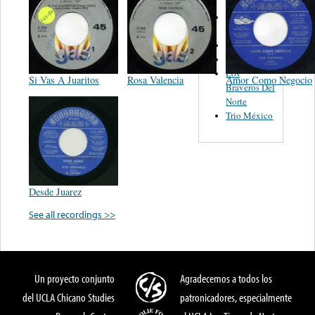
Luis
González
Las Vecinas
Tiny Morrie
Los
Si Vas A Juaritos
Rosa Valencia
Amor Como Negocio
Braveros Del
Norte
Trio México
Desde Juarez
See all recordings >>
Un proyecto conjunto
Agradecemos a todos los
del UCLA Chicano Studies
patronicadores, especialmente