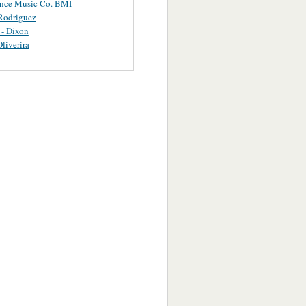
ance Music Co. BMI
Rodriguez
 - Dixon
Oliverira