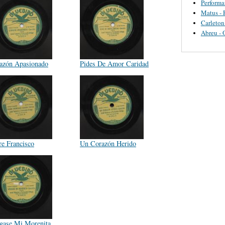
Perform
Matus - 
Carleton
Abreu - 
azón Apasionado
Pides De Amor Caridad
re Francisco
Un Corazón Herido
gase Mi Morenita