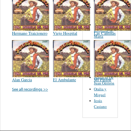
Alonzo Y
Sus
Rancheros
Orquesta
Regional St.
Hermano Traicionero
Viejo Hospital
Las Cantinas
Maria
Tacuro De
Tacuro
Mich.
Mexico - De
J Jesus
Casillas
Mariachi De
Alan Garcia
El Ambulante
Mi Pasion
Juan Güitrón
Oralia y
See all recordings >>
Miguel
Jesús
Casiano