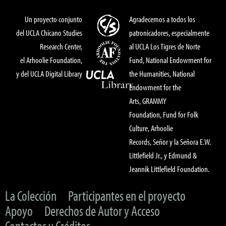
Un proyecto conjunto
Agradecemos a todos los
del UCLA Chicano Studies
patronicadores, especialmente
Research Center,
al UCLA Los Tigres de Norte
el Arhoolie Foundation,
Fund, National Endowment for
y del UCLA Digital Library
the Humanities, National
Endowment for the
Arts, GRAMMY
Foundation, Fund for Folk
Culture, Arhoolie
Records, Señor y la Señora E.W.
Littlefield Jr., y Edmund &
Jeannik Littlefield Foundation.
La Colección
Participantes en el proyecto
Apoyo
Derechos de Autor y Acceso
Contactos y Créditos