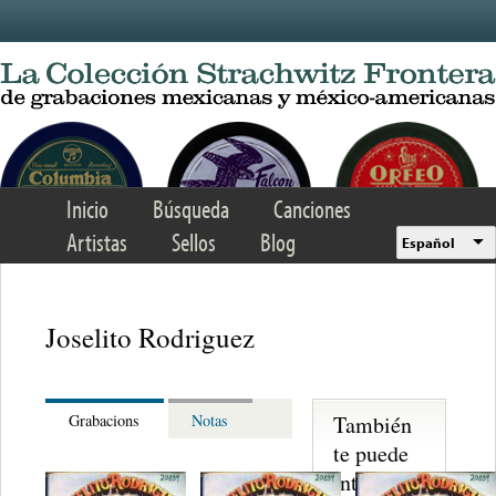
Skip to main content
Inicio
Búsqueda
Canciones
Artistas
Sellos
Blog
Español
Joselito Rodriguez
También
Grabacions
Notas
te puede
interesar...